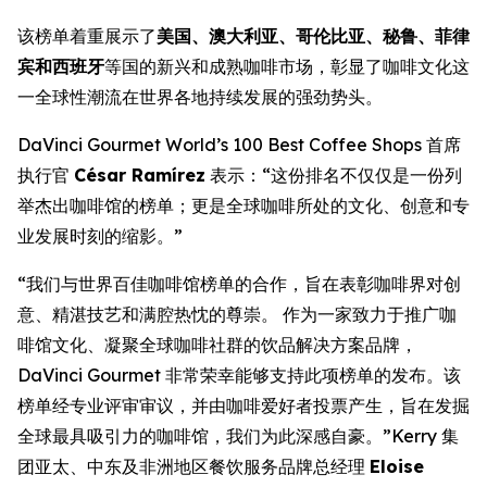
该榜单着重展示了
美国、澳大利亚、哥伦比亚、秘鲁、菲律
宾和西班牙
等国的新兴和成熟咖啡市场，彰显了咖啡文化这
一全球性潮流在世界各地持续发展的强劲势头。
DaVinci Gourmet World’s 100 Best Coffee Shops
首席
执行官
César Ramírez
表示：“这份排名不仅仅是一份列
举杰出咖啡馆的榜单；更是全球咖啡所处的文化、创意和专
业发展时刻的缩影。”
“我们与世界百佳咖啡馆榜单的合作，旨在表彰咖啡界对创
意、精湛技艺和满腔热忱的尊崇。 作为一家致力于推广咖
啡馆文化、凝聚全球咖啡社群的饮品解决方案品牌，
DaVinci Gourmet 非常荣幸能够支持此项榜单的发布。该
榜单经专业评审审议，并由咖啡爱好者投票产生，旨在发掘
全球最具吸引力的咖啡馆，我们为此深感自豪。”Kerry 集
团亚太、中东及非洲地区餐饮服务品牌总经理
Eloise