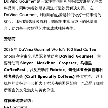
DaVinci Gourmet 是一家注重创新和可持续发展的全球饮
料品牌，同时为餐饮服务渠道打造饮品解决方案。 在
DaVinci Gourmet，对咖啡的热爱是我们做好一切事情的
核心。 我们精选顶级原料，调配出丰富而纯正的风味组
合，助力每一位饮品艺术家成就独特杰作。
赞助商
2026 年
DaVinci Gourmet World’s 100 Best Coffee
Shops 榜单
由全球及冠名赞助商
DaVinci Gourmet
、主
要赞助商
Slayer
、
Markibar
、
Cropster
、
马德里
CoffeeFest
，以及赞助商
Fidatec
、
哥伦比亚全国咖啡种
植者联合会 (Craft Specialty Coffees)
提供支持。 以上
机构的支持进一步扩大了本活动的国际影响，也凸显了咖啡
所蕴含的文化魅力与美食价值。
媒体垂询或采访：
Be Cooltural