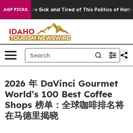
eople Are Sick and Tired of This Politics of Hatred”
Th
AGP PICKS
2026 年 DaVinci Gourmet
World’s 100 Best Coffee
Shops 榜单：全球咖啡排名将
在马德里揭晓